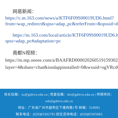
网易新闻：
https://c.m.163.com/news/a/KTF6F09S00019UD6.html?
from=wap_redirect&spss=adap_pc&referFrom=&spssid=
https://m.163.com/local/article/KTF6F09S00019UD6.
spss=adap_pc#adaptation=pc
南都N视频：
https://m.mp.oeeee.com/a/BAAFRD000020260519159302
layer=4&share=chat&isndappinstalled=0&wxuid=ogVR
校长信箱：xz@gdrtvu.edu.cn | 党委信箱：dw@gdrtvu.edu.cn | 师德师风：
szk@gdrtvu.edu.cn
地址：广东省广州市越秀区下塘西路1号 邮编：510091
联系电话：(020)83502785 招生咨询电话：(020)83505083