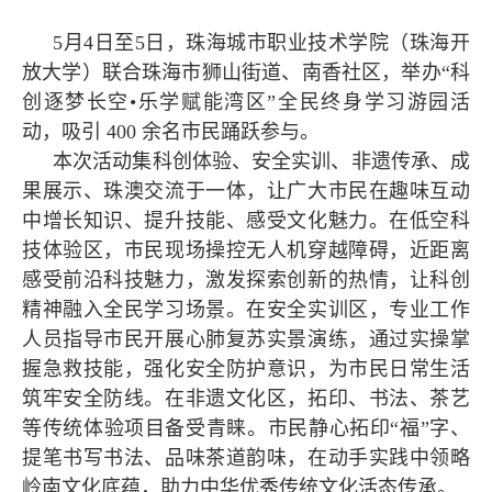
5月4日至5日，珠海城市职业技术学院（珠海开
放大学）联合珠海市狮山街道、南香社区，举办“科
创逐梦长空•乐学赋能湾区”全民终身学习游园活
动，吸引 400 余名市民踊跃参与。
本次活动集科创体验、安全实训、非遗传承、成
果展示、珠澳交流于一体，让广大市民在趣味互动
中增长知识、提升技能、感受文化魅力。在低空科
技体验区，市民现场操控无人机穿越障碍，近距离
感受前沿科技魅力，激发探索创新的热情，让科创
精神融入全民学习场景。在安全实训区，专业工作
人员指导市民开展心肺复苏实景演练，通过实操掌
握急救技能，强化安全防护意识，为市民日常生活
筑牢安全防线。在非遗文化区，拓印、书法、茶艺
等传统体验项目备受青睐。市民静心拓印“福”字、
提笔书写书法、品味茶道韵味，在动手实践中领略
岭南文化底蕴，助力中华优秀传统文化活态传承。