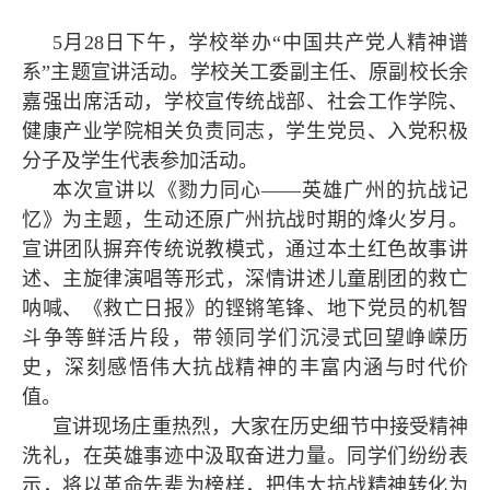
5月28日下午，学校举办“中国共产党人精神谱
系”主题宣讲活动。学校关工委副主任、原副校长余
嘉强出席活动，学校宣传统战部、社会工作学院、
健康产业学院相关负责同志，学生党员、入党积极
分子及学生代表参加活动。
本次宣讲以《勠力同心——英雄广州的抗战记
忆》为主题，生动还原广州抗战时期的烽火岁月。
宣讲团队摒弃传统说教模式，通过本土红色故事讲
述、主旋律演唱等形式，深情讲述儿童剧团的救亡
呐喊、《救亡日报》的铿锵笔锋、地下党员的机智
斗争等鲜活片段，带领同学们沉浸式回望峥嵘历
史，深刻感悟伟大抗战精神的丰富内涵与时代价
值。
宣讲现场庄重热烈，大家在历史细节中接受精神
洗礼，在英雄事迹中汲取奋进力量。同学们纷纷表
示，将以革命先辈为榜样，把伟大抗战精神转化为