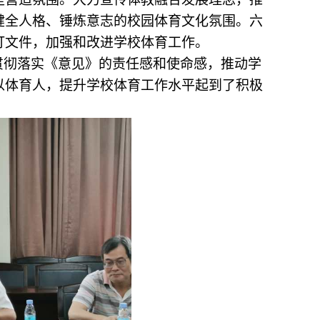
健全人格、锤炼意志的校园体育文化氛围。六
订文件，加强和改进学校体育工作。
贯彻落实《意见》的责任感和使命感，推动学
以体育人，提升学校体育工作水平起到了积极