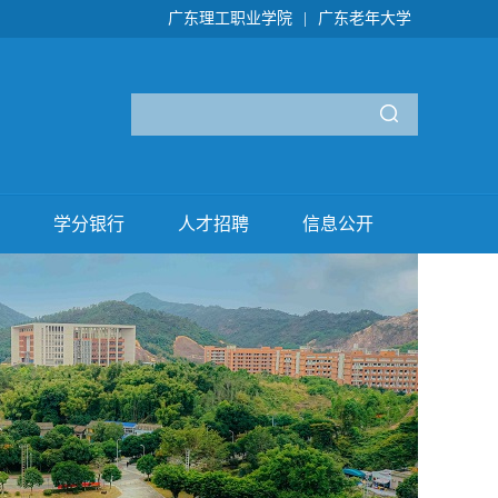
广东理工职业学院
|
广东老年大学
学分银行
人才招聘
信息公开