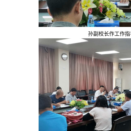
孙副校长作工作指